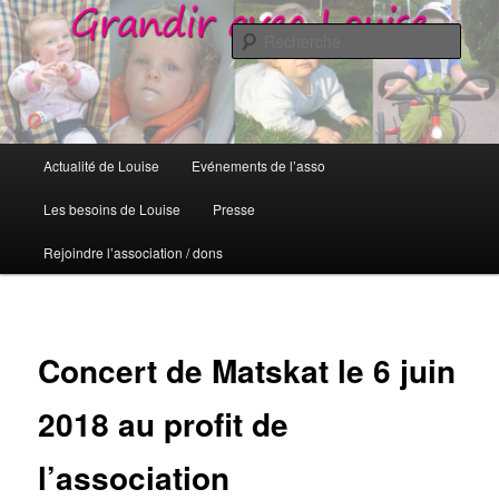
Grandir avec Louise
Rech
Grandir avec Louise
Menu
Actualité de Louise
Evénements de l’asso
Aller
principal
Les besoins de Louise
Presse
au
Rejoindre l’association / dons
contenu
principal
Concert de Matskat le 6 juin
2018 au profit de
l’association