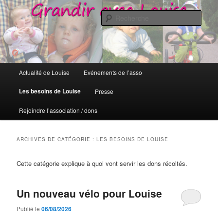
Grandir avec Louise
Rech
Grandir avec Louise
Menu
Actualité de Louise
Evénements de l’asso
Aller
Aller
principal
Les besoins de Louise
Presse
au
au
Rejoindre l’association / dons
contenu
contenu
principal
secondaire
ARCHIVES DE CATÉGORIE :
LES BESOINS DE LOUISE
Cette catégorie explique à quoi vont servir les dons récoltés.
Un nouveau vélo pour Louise
Publié le
06/08/2026