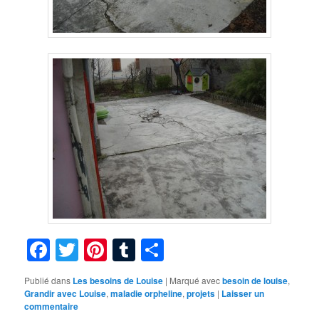
Facebook
Twitter
Pinterest
Tumblr
Partager
Publié dans
Les besoins de Louise
|
Marqué avec
besoin de louise
,
Grandir avec Louise
,
maladie orpheline
,
projets
|
Laisser un
commentaire