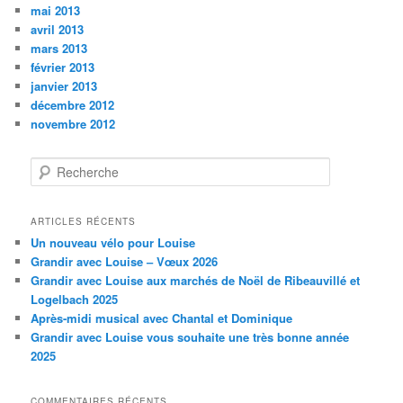
mai 2013
avril 2013
mars 2013
février 2013
janvier 2013
décembre 2012
novembre 2012
R
e
c
h
ARTICLES RÉCENTS
e
Un nouveau vélo pour Louise
r
Grandir avec Louise – Vœux 2026
c
Grandir avec Louise aux marchés de Noël de Ribeauvillé et
h
Logelbach 2025
e
Après-midi musical avec Chantal et Dominique
Grandir avec Louise vous souhaite une très bonne année
2025
COMMENTAIRES RÉCENTS