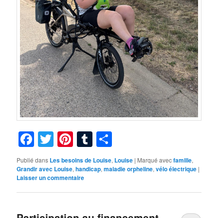
Facebook
Twitter
Pinterest
Tumblr
Partager
Publié dans
Les besoins de Louise
,
Louise
|
Marqué avec
famille
,
Grandir avec Louise
,
handicap
,
maladie orpheline
,
vélo électrique
|
Laisser un commentaire
Participation au financement