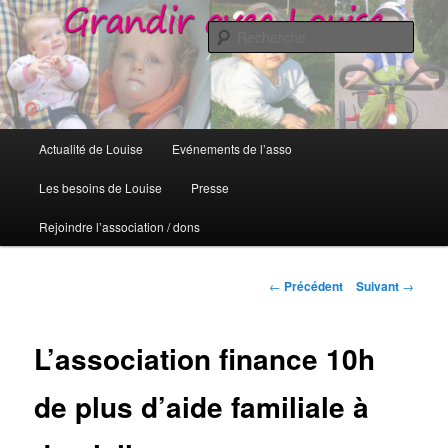
Grandir avec Louise
Rech
Grandir avec Louise
Menu
Actualité de Louise
Evénements de l’asso
Aller
principal
Les besoins de Louise
Presse
au
Rejoindre l’association / dons
contenu
principal
Navigation
←
Précédent
Suivant
→
des
articles
L’association finance 10h
de plus d’aide familiale à