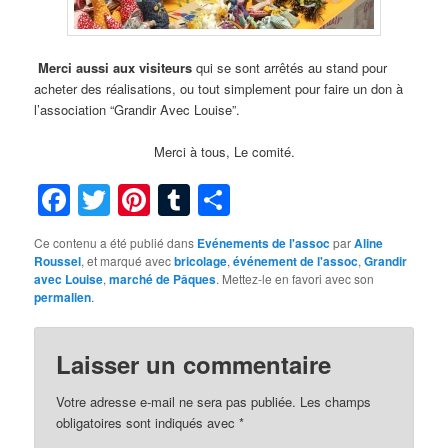
Merci aussi aux visiteurs
qui se sont arrêtés au stand pour
acheter des réalisations, ou tout simplement pour faire un don à
l’association “Grandir Avec Louise”.
Merci à tous, Le comité.
Facebook
Twitter
Pinterest
Tumblr
Partager
Ce contenu a été publié dans
Evénements de l'assoc
par
Aline
Roussel
, et marqué avec
bricolage
,
événement de l'assoc
,
Grandir
avec Louise
,
marché de Pâques
. Mettez-le en favori avec son
permalien
.
Laisser un commentaire
Votre adresse e-mail ne sera pas publiée.
Les champs
obligatoires sont indiqués avec
*