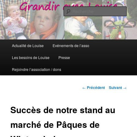
Grandir avec Louise
Rech
Grandir avec Louise
Menu
Actualité de Louise
Evénements de l’asso
Aller
principal
Les besoins de Louise
Presse
au
Rejoindre l’association / dons
contenu
principal
Navigation
←
Précédent
Suivant
→
des
articles
Succès de notre stand au
marché de Pâques de