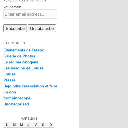
RECEVOIR LES ACTICLES
Your email:
CATÉGORIES
Evénements de l'assoc
Galerie de Photos
Le régime cetogène
Les besoins de Louise
Louise
Presse
Rejoindre l'association et faire
un don
trombinoscope
Uncategorized
MARS 2013
L
M
M
J
V
S
D