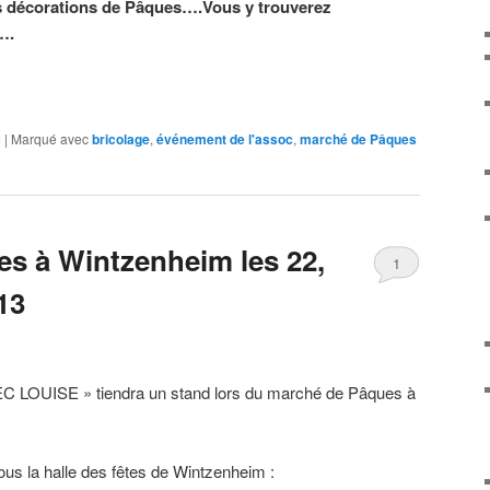
s décorations de Pâques….Vous y trouverez
….
rest
mblr
Partager
c
|
Marqué avec
bricolage
,
événement de l'assoc
,
marché de Pâques
s à Wintzenheim les 22,
1
13
C LOUISE » tiendra un stand lors du marché de Pâques à
us la halle des fêtes de Wintzenheim :