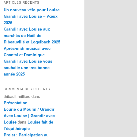
h
ARTICLES RÉCENTS
e
Un nouveau vélo pour Louise
r
Grandir avec Louise – Vœux
c
2026
h
Grandir avec Louise aux
e
marchés de Noël de
Ribeauvillé et Logelbach 2025
Après-midi musical avec
Chantal et Dominique
Grandir avec Louise vous
souhaite une très bonne
année 2025
COMMENTAIRES RÉCENTS
thibault milliere
dans
Présentation
Ecurie du Moulin / Grandir
Avec Louise | Grandir avec
Louise
dans
Louise fait de
l’équithérapie
Projet : Participation au