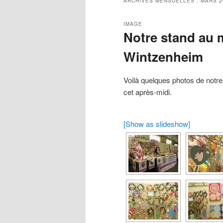
ARCHIVES MENSUELLES :
MARS 2
principal
secondaire
IMAGE
Notre stand au 
Wintzenheim
Voilà quelques photos de notr
cet après-midi.
[Show as slideshow]