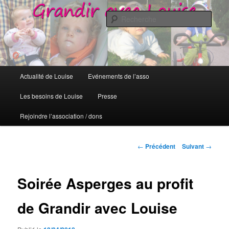
Grandir avec Louise
Rech
Grandir avec Louise
Menu
Actualité de Louise
Evénements de l’asso
Aller
principal
Les besoins de Louise
Presse
au
Rejoindre l’association / dons
contenu
principal
Navigation
←
Précédent
Suivant
→
des
articles
Soirée Asperges au profit
de Grandir avec Louise