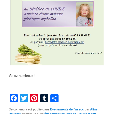
Venez nombreux !
Facebook
Twitter
Pinterest
Tumblr
Partager
Ce contenu a été publié dans
Evénements de l'assoc
par
Aline
Roussel
, et marqué avec
événement de l'assoc
,
Goutte d'eau
,