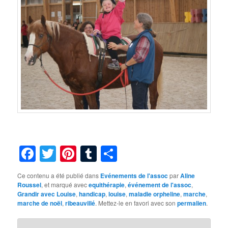
Facebook
Twitter
Pinterest
Tumblr
Partager
Ce contenu a été publié dans
Evénements de l'assoc
par
Aline
Roussel
, et marqué avec
equithérapie
,
événement de l'assoc
,
Grandir avec Louise
,
handicap
,
louise
,
maladie orpheline
,
marche
,
marche de noël
,
ribeauvillé
. Mettez-le en favori avec son
permalien
.