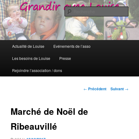
Grandir avec Louise
Rech
Grandir avec Louise
Menu
Actualité de Louise
Evénements de l’asso
Aller
principal
Les besoins de Louise
Presse
au
Rejoindre l’association / dons
contenu
principal
Navigation
←
Précédent
Suivant
→
des
articles
Marché de Noël de
Ribeauvillé