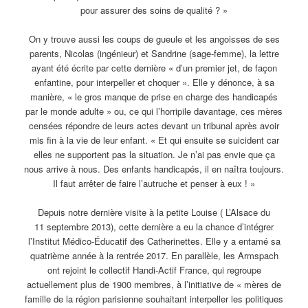
pour assurer des soins de qualité ? »
On y trouve aussi les coups de gueule et les angoisses de ses
parents, Nicolas (ingénieur) et Sandrine (sage-femme), la lettre
ayant été écrite par cette dernière « d’un premier jet, de façon
enfantine, pour interpeller et choquer ». Elle y dénonce, à sa
manière, « le gros manque de prise en charge des handicapés
par le monde adulte » ou, ce qui l’horripile davantage, ces mères
censées répondre de leurs actes devant un tribunal après avoir
mis fin à la vie de leur enfant. « Et qui ensuite se suicident car
elles ne supportent pas la situation. Je n’ai pas envie que ça
nous arrive à nous. Des enfants handicapés, il en naîtra toujours.
Il faut arrêter de faire l’autruche et penser à eux ! »
Depuis notre dernière visite à la petite Louise ( L’Alsace du
11 septembre 2013), cette dernière a eu la chance d’intégrer
l’Institut Médico-Éducatif des Catherinettes. Elle y a entamé sa
quatrième année à la rentrée 2017. En parallèle, les Armspach
ont rejoint le collectif Handi-Actif France, qui regroupe
actuellement plus de 1900 membres, à l’initiative de « mères de
famille de la région parisienne souhaitant interpeller les politiques