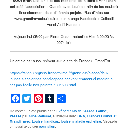
SOUTENIR
Des amis et des membres de la famille Armspach
ont créé l’association « Grandir avec Louise » afin de les soutenir
financièrement dans différents projets. Plus d’infos sur
www.grandiraveclouise.fr et sur la page Facebook « Collectif
Handi Actif France ».
Aujourd’hui 05:00 par Pierre Gusz , actualisé Hier à 22:23 Vu
2274 fois
Un article est aussi présent sur le site de France 3 GrandEst :
https://france3-regions.francetvinfo.fr/grand-est/alsace/deux-
jeunes-alsaciennes-handicapees-ecrivent-emmanuel-macron-c-
est-pas-facile-nos-parents-1391593.html
Facebook
Twitter
Pinterest
Tumblr
Partager
Ce contenu a été publié dans
Evénements de l'assoc
,
Louise
,
Presse
par
Aline Roussel
, et marqué avec
DNA
,
France3 GrandEst
,
Grandir avec Louise
,
handicap
,
louise
,
maladie orpheline
. Mettez-le
en favori avec son
permalien
.