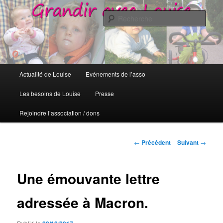
Grandir avec Louise
Rech
Grandir avec Louise
Menu
Actualité de Louise
Evénements de l’asso
Aller
principal
Les besoins de Louise
Presse
au
Rejoindre l’association / dons
contenu
principal
Navigation
←
Précédent
Suivant
→
des
articles
Une émouvante lettre
adressée à Macron.