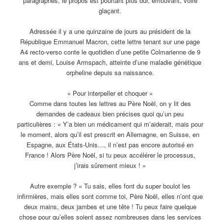
paragraphes, le propos est pourtant plus dur, émouvant, voire
glaçant.
Adressée il y a une quinzaine de jours au président de la
République Emmanuel Macron, cette lettre tenant sur une page
A4 recto-verso conte le quotidien d’une petite Colmarienne de 9
ans et demi, Louise Armspach, atteinte d’une maladie génétique
orpheline depuis sa naissance.
« Pour interpeller et choquer »
Comme dans toutes les lettres au Père Noël, on y lit des
demandes de cadeaux bien précises quoi qu’un peu
particulières : « Y’a bien un médicament qui m’aiderait, mais pour
le moment, alors qu’il est prescrit en Allemagne, en Suisse, en
Espagne, aux États-Unis…, il n’est pas encore autorisé en
France ! Alors Père Noël, si tu peux accélérer le processus,
j’irais sûrement mieux ! »
Autre exemple ? « Tu sais, elles font du super boulot les
infirmières, mais elles sont comme toi, Père Noël, elles n’ont que
deux mains, deux jambes et une tête ! Tu peux faire quelque
chose pour qu’elles soient assez nombreuses dans les services