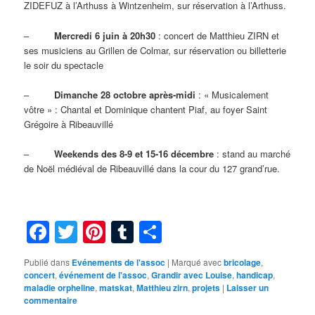
ZIDEFUZ à l’Arthuss à Wintzenheim, sur réservation à l’Arthuss.
–
Mercredi 6 juin à 20h30
: concert de Matthieu ZIRN et
ses musiciens au Grillen de Colmar, sur réservation ou billetterie
le soir du spectacle
–
Dimanche 28 octobre après-midi
: « Musicalement
vôtre » : Chantal et Dominique chantent Piaf, au foyer Saint
Grégoire à Ribeauvillé
–
Weekends des 8-9 et 15-16 décembre
: stand au marché
de Noël médiéval de Ribeauvillé dans la cour du 127 grand’rue.
Facebook
Twitter
Pinterest
Tumblr
Partager
Publié dans
Evénements de l'assoc
|
Marqué avec
bricolage
,
concert
,
événement de l'assoc
,
Grandir avec Louise
,
handicap
,
maladie orpheline
,
matskat
,
Matthieu zirn
,
projets
|
Laisser un
commentaire