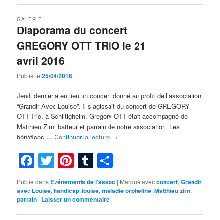
GALERIE
Diaporama du concert
GREGORY OTT TRIO le 21
avril 2016
Publié le
25/04/2016
Jeudi dernier a eu lieu un concert donné au profit de l’association
“Grandir Avec Louise”. Il s’agissait du concert de GREGORY
OTT Trio, à Schiltigheim. Gregory OTT était accompagné de
Matthieu Zirn, batteur et parrain de notre association. Les
bénéfices …
Continuer la lecture
→
Facebook
Twitter
Pinterest
Tumblr
Partager
Publié dans
Evénements de l'assoc
|
Marqué avec
concert
,
Grandir
avec Louise
,
handicap
,
louise
,
maladie orpheline
,
Matthieu zirn
,
parrain
|
Laisser un commentaire