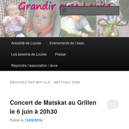
Grandir avec Louise
Rech
Grandir avec Louise
Menu
Actualité de Louise
Evénements de l’asso
Aller
Aller
principal
Les besoins de Louise
Presse
au
au
Rejoindre l’association / dons
contenu
contenu
principal
secondaire
ARCHIVES PAR MOT-CLÉ :
MATTHIEU ZIRN
Concert de Matskat au Grillen
le 6 juin à 20h30
Publié le
13/05/2018