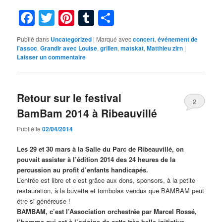
Facebook
Twitter
Pinterest
Tumblr
Partager
Publié dans
Uncategorized
|
Marqué avec
concert
,
événement de
l'assoc
,
Grandir avec Louise
,
grillen
,
matskat
,
Matthieu zirn
|
Laisser un commentaire
Retour sur le festival
2
BamBam 2014 à Ribeauvillé
Publié le
02/04/2014
Les 29 et 30 mars à la Salle du Parc de Ribeauvillé, on
pouvait assister à l’édition 2014 des 24 heures de la
percussion au profit d’enfants handicapés.
L’entrée est libre et c’est grâce aux dons, sponsors, à la petite
restauration, à la buvette et tombolas vendus que BAMBAM peut
être si généreuse !
BAMBAM, c’est l’Association orchestrée par Marcel Rossé,
l’homme qui est à l’origine de cette très belle initiative