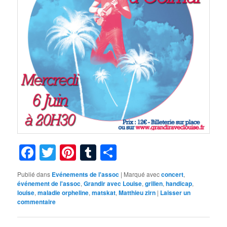
Facebook
Twitter
Pinterest
Tumblr
Partager
Publié dans
Evénements de l'assoc
|
Marqué avec
concert
,
événement de l'assoc
,
Grandir avec Louise
,
grillen
,
handicap
,
louise
,
maladie orpheline
,
matskat
,
Matthieu zirn
|
Laisser un
commentaire