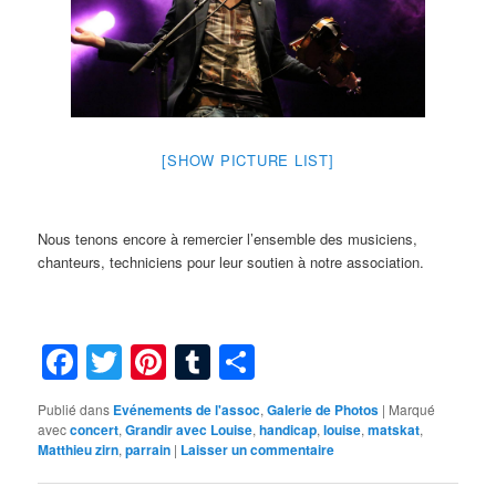
[SHOW PICTURE LIST]
Nous tenons encore à remercier l’ensemble des musiciens,
chanteurs, techniciens pour leur soutien à notre association.
Facebook
Twitter
Pinterest
Tumblr
Partager
Publié dans
Evénements de l'assoc
,
Galerie de Photos
|
Marqué
avec
concert
,
Grandir avec Louise
,
handicap
,
louise
,
matskat
,
Matthieu zirn
,
parrain
|
Laisser un commentaire