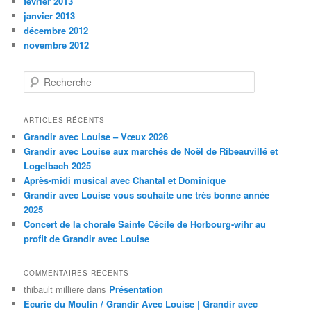
février 2013
janvier 2013
décembre 2012
novembre 2012
R
e
c
h
ARTICLES RÉCENTS
e
Grandir avec Louise – Vœux 2026
r
Grandir avec Louise aux marchés de Noël de Ribeauvillé et
c
Logelbach 2025
h
Après-midi musical avec Chantal et Dominique
e
Grandir avec Louise vous souhaite une très bonne année
2025
Concert de la chorale Sainte Cécile de Horbourg-wihr au
profit de Grandir avec Louise
COMMENTAIRES RÉCENTS
thibault milliere
dans
Présentation
Ecurie du Moulin / Grandir Avec Louise | Grandir avec